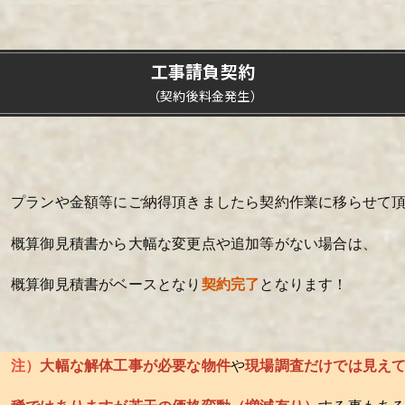
工事請負契約
（契約後料金発生）
プランや金額等にご納得頂きましたら契約作業に移らせて
概算御見積書から大幅な変更点や追加等がない場合は、
概算御見積書がベースとなり
契約完了
となります！
注）
大幅な解体工事が必要な物件
や
現場調査だけでは見え