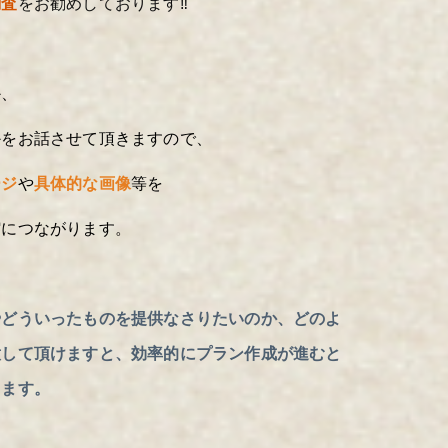
調査
をお勧めしております‼
か、
かをお話させて頂きますので、
ージ
や
具体的な画像
等を
縮につながります。
やどういったものを提供なさりたいのか、
どのよ
意して頂けますと、効率的にプラン作成が進むと
します。