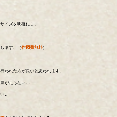
やサイズを明確にし、
図します。（
作図費無料
）
は行われた方が良いと思われます。
容量が足らない…
ない…