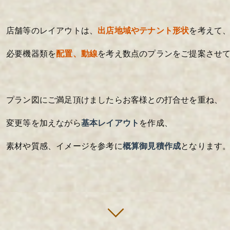
店舗等のレイアウトは、
出店地域やテナント形状
を考えて
必要機器類を
配置、動線
を考え数点のプランをご提案させ
プラン図にご満足頂けましたらお客様との打合せを重ね、
変更等を加えながら
基本レイアウト
を作成、
素材や質感、イメージを参考に
概算御見積作成
となります