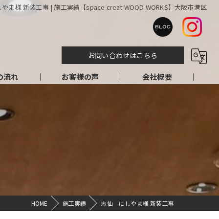
ま様 新装工事 | 施工実績【space creat WOOD WORKS】大阪市港区
お問い合わせはこちら
の流れ
お客様の声
会社概要
HOME
施工実績
志仙 にしやま様 新装工事