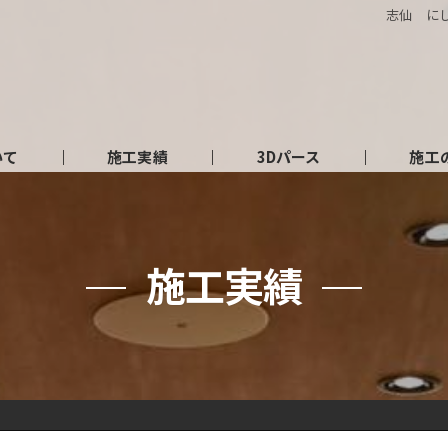
志仙 にしや
いて
施工実績
3Dパース
施工
施工実績