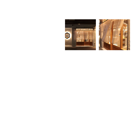
志仙 にしやま様 新装工事
< 前の記事