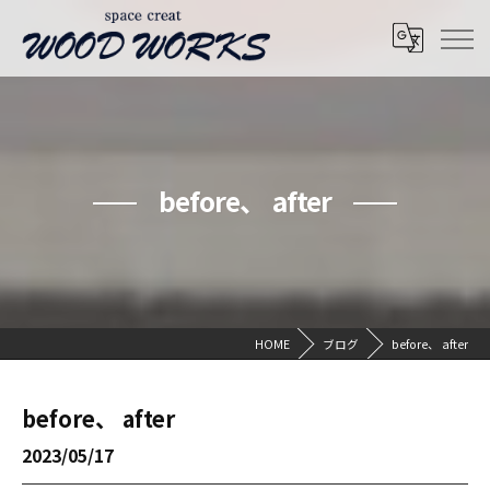
before、 after
HOME
ブログ
before、 after
before、 after
2023/05/17