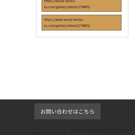
https://wood-works-
ks.com/gallery/detail/274985/
https://www.wood-works-
ks.com/gallery/detail/274985/
お問い合わせはこちら
space creat WOOD WORKSにつ
HOME