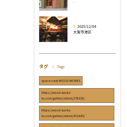
.
2025/12/04
大阪市港区
タグ
Tags
space creat WOOD WORKS
https://wood-works-
ks.com/gallery/detail/278329/
https://wood-works-
ks.com/gallery/detail/431645/