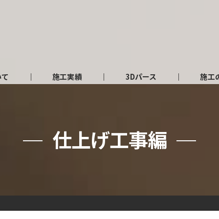
いて
施工実績
3Dパース
施工
仕上げ工事編