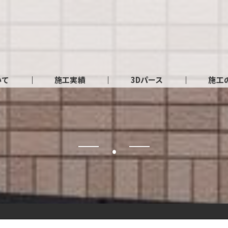
いて
施工実績
3Dパース
施工
.