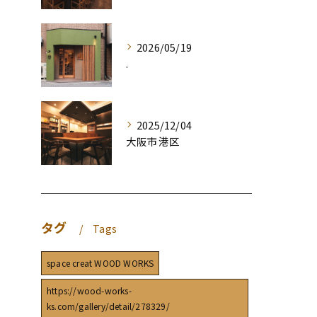
2026/05/19
.
2025/12/04
大阪市港区
タグ
Tags
space creat WOOD WORKS
https://wood-works-
ks.com/gallery/detail/278329/