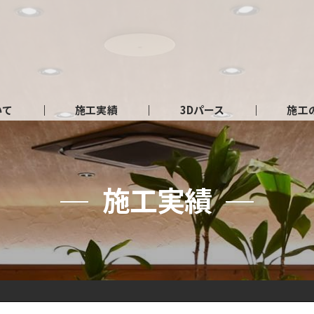
いて
施工実績
3Dパース
施工
施工実績