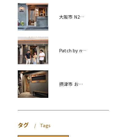
大阪市 N2COFFEE様 新装工事
Patch by ninon 様 改装工事
摂津市 お好み焼き マルケン様 改装工事
タグ
Tags