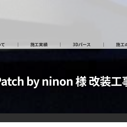
いて
施工実績
3Dパース
施工
Patch by ninon 様 改装工